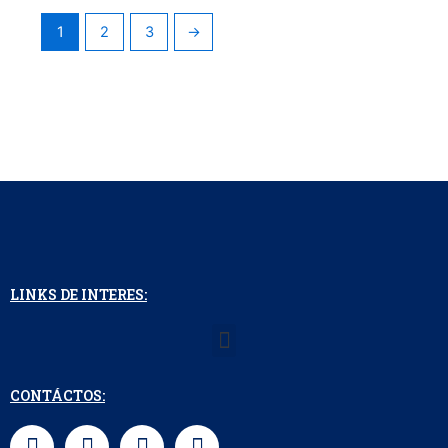
1
2
3
→
LINKS DE INTERES:
Menu
CONTÁCTOS:
F
I
L
W