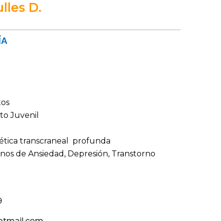
lles D.
ÍA
tos
nto Juvenil
tica transcraneal profunda
nos de Ansiedad, Depresión, Transtorno
9
hotmail.com