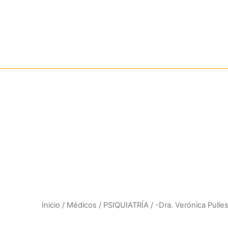
Ir
al
contenido
Nuestros
Inicio
/
Médicos
/
PSIQUIATRÍA
/ -Dra. Verónica Pulles