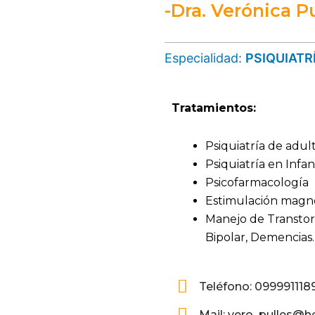
-Dra. Verónica Pu
Especialidad:
PSIQUIATR
Tratamientos:
Psiquiatría de adul
Psiquiatría en Infa
Psicofarmacología
Estimulación magné
Manejo de Transtor
Bipolar, Demencias.
Teléfono: 099991118
Mail: vero_pulles@