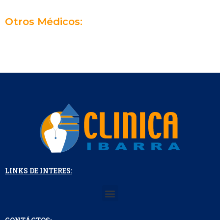
m
Otros Médicos:
LINKS DE INTERES:
Menu