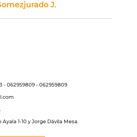
Gomezjurado J.
13 - 062959809 - 062959809
il.com
.
 Ayala 1-10 y Jorge Dávila Mesa.