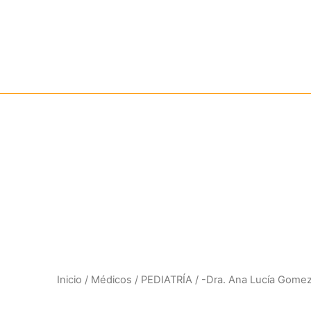
Ir
al
contenido
Nuestros
Inicio
/
Médicos
/
PEDIATRÍA
/ -Dra. Ana Lucía Gomez