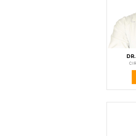
DR.
CI