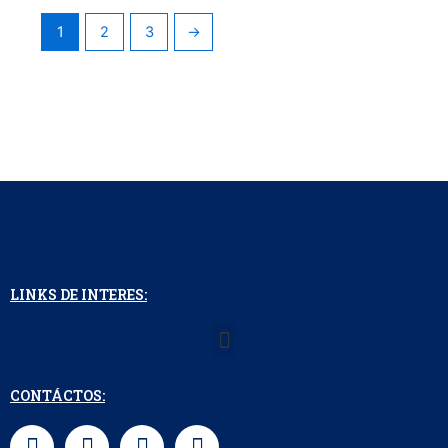
1
2
3
→
LINKS DE INTERES:
Menu
CONTÁCTOS:
F
I
L
W