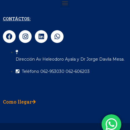
Menu
CONTÁCTOS:
F
I
L
W
a
n
i
h
c
s
n
a
e
t
k
t
b
a
e
s
Dirección Av Heleodoro Ayala y Dr Jorge Davila Mesa.
o
g
d
a
o
r
i
p
Teléfono 062-953030 062-606203
k
a
n
p
m
Como llegar