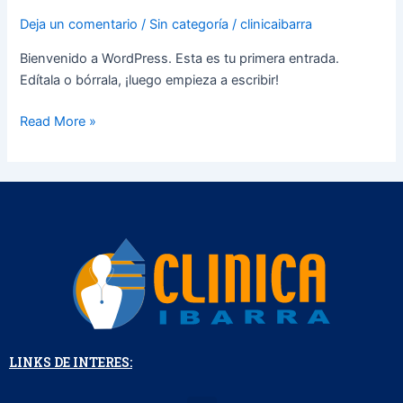
mundo!
Deja un comentario
/
Sin categoría
/
clinicaibarra
Bienvenido a WordPress. Esta es tu primera entrada.
Edítala o bórrala, ¡luego empieza a escribir!
Read More »
LINKS DE INTERES: