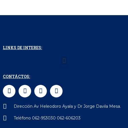
LINKS DE INTERES:
Menu
CONTÁCTOS:
F
I
L
W
a
n
i
h
c
s
n
a
e
t
k
t
Dirección Av Heleodoro Ayala y Dr Jorge Davila Mesa.
b
a
e
s
o
Teléfono 062-953030 062-606203
g
d
a
o
r
i
p